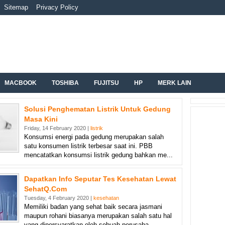
Sitemap
Privacy Policy
MACBOOK
TOSHIBA
FUJITSU
HP
MERK LAIN
Solusi Penghematan Listrik Untuk Gedung
Masa Kini
Friday, 14 February 2020 |
listrik
Konsumsi energi pada gedung merupakan salah
satu konsumen listrik terbesar saat ini. PBB
mencatatkan konsumsi listrik gedung bahkan me...
Dapatkan Info Seputar Tes Kesehatan Lewat
SehatQ.Com
Tuesday, 4 February 2020 |
kesehatan
Memiliki badan yang sehat baik secara jasmani
maupun rohani biasanya merupakan salah satu hal
yang dipersyaratkan oleh sebuah perusaha...