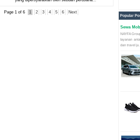
Page 1 of 6
1
2
3
4
5
6
Next
Popular Po
Sewa Mobi
NAYFA Group
layanan ant
dan travel ju.