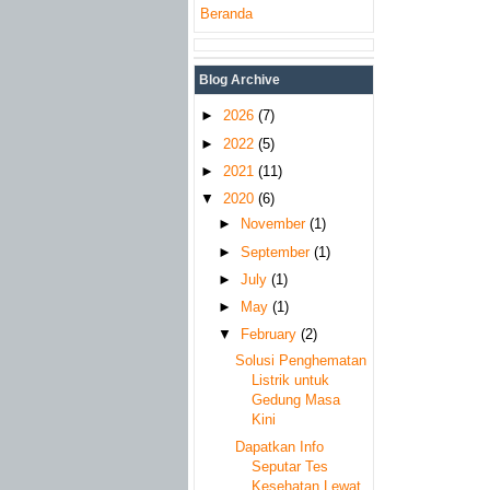
Beranda
Blog Archive
►
2026
(7)
►
2022
(5)
►
2021
(11)
▼
2020
(6)
►
November
(1)
►
September
(1)
►
July
(1)
►
May
(1)
▼
February
(2)
Solusi Penghematan
Listrik untuk
Gedung Masa
Kini
Dapatkan Info
Seputar Tes
Kesehatan Lewat