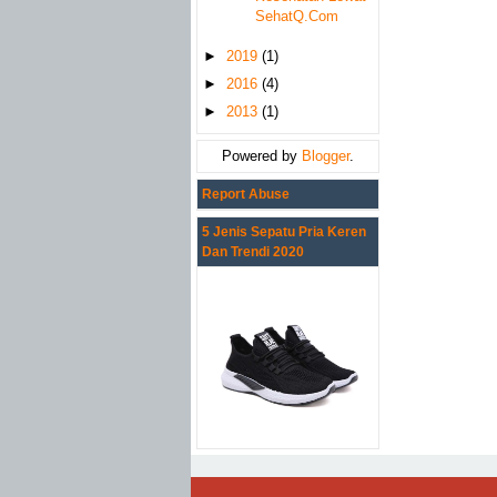
SehatQ.Com
►
2019
(1)
►
2016
(4)
►
2013
(1)
Powered by
Blogger
.
Report Abuse
5 Jenis Sepatu Pria Keren
Dan Trendi 2020