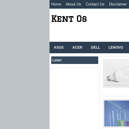
Home
About Us
Contact Us
Disclaimer
Kent Os
ASUS
ACER
DELL
LENOVO
Label