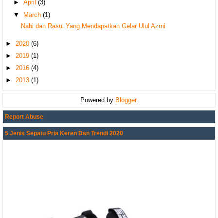
►
April
(3)
▼
March
(1)
Nabi dan Rasul Yang Mendapatkan Gelar Ulul Azmi
►
2020
(6)
►
2019
(1)
►
2016
(4)
►
2013
(1)
Powered by
Blogger
.
Report Abuse
5 Jenis Sepatu Pria Keren Dan Trendi 2020