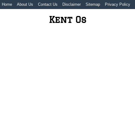
Home
About Us
Contact Us
Disclaimer
Sitemap
Privacy Policy
Kent Os