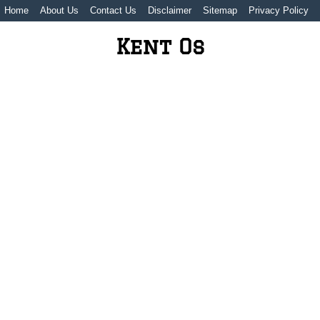
Home
About Us
Contact Us
Disclaimer
Sitemap
Privacy Policy
Kent Os