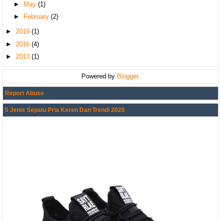
►
May
(1)
►
February
(2)
►
2019
(1)
►
2016
(4)
►
2013
(1)
Powered by
Blogger
.
Report Abuse
5 Jenis Sepatu Pria Keren Dan Trendi 2020